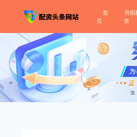
首
升阳
页
资