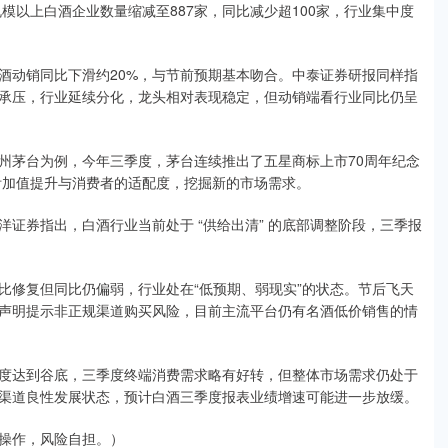
模以上白酒企业数量缩减至887家，同比减少超100家，行业集中度
酒动销同比下滑约20%，与节前预期基本吻合。中泰证券研报同样指
承压，行业延续分化，龙头相对表现稳定，但动销端看行业同比仍呈
州茅台为例，今年三季度，茅台连续推出了五星商标上市70周年纪念
附加值提升与消费者的适配度，挖掘新的市场需求。
证券指出，白酒行业当前处于 “供给出清” 的底部调整阶段，三季报
比修复但同比仍偏弱，行业处在“低预期、弱现实”的状态。节后飞天
声明提示非正规渠道购买风险，目前主流平台仍有名酒低价销售的情
度达到谷底，三季度终端消费需求略有好转，但整体市场需求仍处于
渠道良性发展状态，预计白酒三季度报表业绩增速可能进一步放缓。
操作，风险自担。）