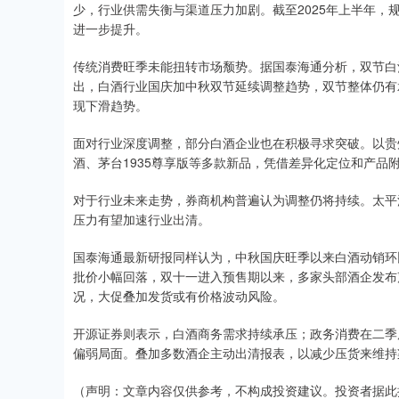
少，行业供需失衡与渠道压力加剧。截至2025年上半年，规
进一步提升。
传统消费旺季未能扭转市场颓势。据国泰海通分析，双节白
出，白酒行业国庆加中秋双节延续调整趋势，双节整体仍有
现下滑趋势。
面对行业深度调整，部分白酒企业也在积极寻求突破。以贵
酒、茅台1935尊享版等多款新品，凭借差异化定位和产品
对于行业未来走势，券商机构普遍认为调整仍将持续。太平洋
压力有望加速行业出清。
国泰海通最新研报同样认为，中秋国庆旺季以来白酒动销环
批价小幅回落，双十一进入预售期以来，多家头部酒企发布
况，大促叠加发货或有价格波动风险。
开源证券则表示，白酒商务需求持续承压；政务消费在二季
偏弱局面。叠加多数酒企主动出清报表，以减少压货来维持
（声明：文章内容仅供参考，不构成投资建议。投资者据此