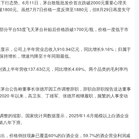
下行态势。6月11日，茅台散瓶批发价首次跌破2000元重要心理关
破1800元。虽然7月7日价格一度反弹至1880元，但8月29日再度失守
分平台53度飞天茅台补贴后价格跌破1700元/瓶，价格一度低于市
示，公司上半年营业总收入910.94亿元，同比增长9.16%；归属于
虽仍保持增长，增速均降至十年同期最低。
列酒上半年营收137.63亿元，同比增长4.69%。两个品类的毛利率均
贵州茅台公告称董事长张德芹因工作调整辞职，辞职自辞职报告送达董事
020 年以来，高卫东、丁雄军、张德芹相继履职，频繁的人事变动
整的缩影。国家统计局数据显示，2025年1-6月规模以上白酒企业
续第八年下滑。
出，价格倒挂现象已覆盖60%的白酒企业，59.7%的酒企营业利润减