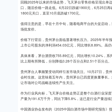
回顾2025年以来的市场走势，飞天茅台零售价格呈现出单边
口，随后价格一路走低。6月22日跌破1900元，6月25日再
1800元关口，直至10月底跌破1700元。
值得注意的是，早在十月中旬，随着电商平台的大促启动，部
场批发价。
价格下行背后，贵州茅台面临显著增长压力。2025年半年报显
上市公司股东的净利润454.03亿元，同比增长8.89%。
具体来看，茅台酒营收755.89亿元，同比增长10.24%，系
比上期有所降低，分别降低0.28个百分点和2.51个百分点。
贵州茅台人事频繁变动同样引发市场关注。10月27日，
会时生效。这意味着五年内，贵州茅台已四度更换董事长。2
让市场对公司战略连续性产生关注。
作为行业风向标，飞天茅台价格走势正是整个白酒行业深度调
产量为191.6万千升，同比下降5.8%，这已是行业产量连
中国酒业协会发布的《2025中国白酒市场中期研究报告》指