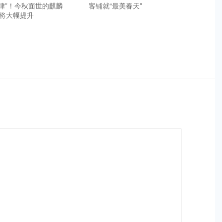
定律”！今秋面世的麒麟
客铺就“最美春天”
将大幅提升