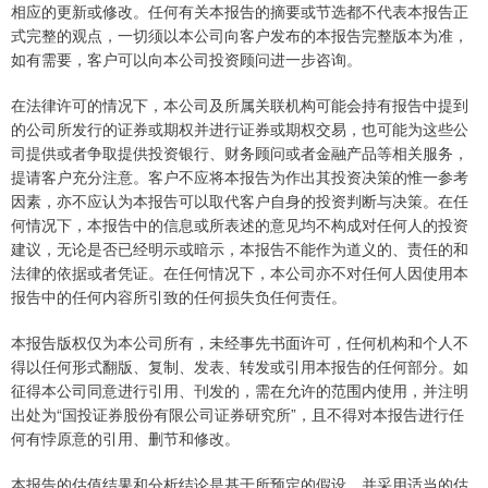
相应的更新或修改。任何有关本报告的摘要或节选都不代表本报告正
式完整的观点，一切须以本公司向客户发布的本报告完整版本为准，
如有需要，客户可以向本公司投资顾问进一步咨询。
在法律许可的情况下，本公司及所属关联机构可能会持有报告中提到
的公司所发行的证券或期权并进行证券或期权交易，也可能为这些公
司提供或者争取提供投资银行、财务顾问或者金融产品等相关服务，
提请客户充分注意。客户不应将本报告为作出其投资决策的惟一参考
因素，亦不应认为本报告可以取代客户自身的投资判断与决策。在任
何情况下，本报告中的信息或所表述的意见均不构成对任何人的投资
建议，无论是否已经明示或暗示，本报告不能作为道义的、责任的和
法律的依据或者凭证。在任何情况下，本公司亦不对任何人因使用本
报告中的任何内容所引致的任何损失负任何责任。
本报告版权仅为本公司所有，未经事先书面许可，任何机构和个人不
得以任何形式翻版、复制、发表、转发或引用本报告的任何部分。如
征得本公司同意进行引用、刊发的，需在允许的范围内使用，并注明
出处为“国投证券股份有限公司证券研究所”，且不得对本报告进行任
何有悖原意的引用、删节和修改。
本报告的估值结果和分析结论是基于所预定的假设，并采用适当的估