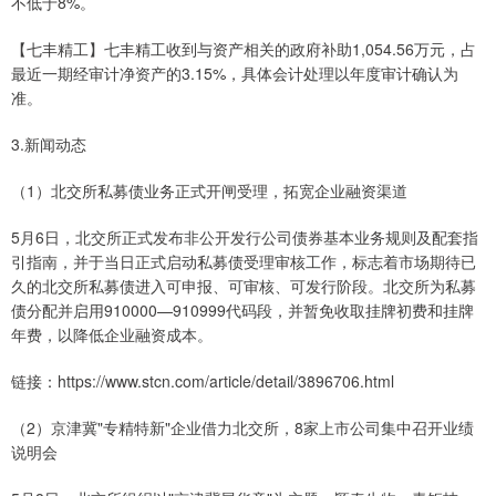
不低于8%。
【七丰精工】七丰精工收到与资产相关的政府补助1,054.56万元，占
最近一期经审计净资产的3.15%，具体会计处理以年度审计确认为
准。
3.新闻动态
（1）北交所私募债业务正式开闸受理，拓宽企业融资渠道
5月6日，北交所正式发布非公开发行公司债券基本业务规则及配套指
引指南，并于当日正式启动私募债受理审核工作，标志着市场期待已
久的北交所私募债进入可申报、可审核、可发行阶段。北交所为私募
债分配并启用910000—910999代码段，并暂免收取挂牌初费和挂牌
年费，以降低企业融资成本。
链接：https://www.stcn.com/article/detail/3896706.html
（2）京津冀"专精特新"企业借力北交所，8家上市公司集中召开业绩
说明会