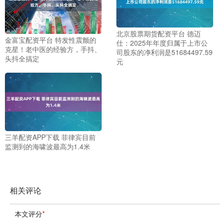
北京股票期货配资平台 德迈
金富宝配资平台 特发性震颤的
仕：2025年年度归属于上市公
克星！老中医的经验方，手抖、
司股东的净利润是51684497.59
头抖全搞定
元
三羊配资APP下载 菲律宾目前
监测到的海啸波最高为1.4米
相关评论
本文评分
*