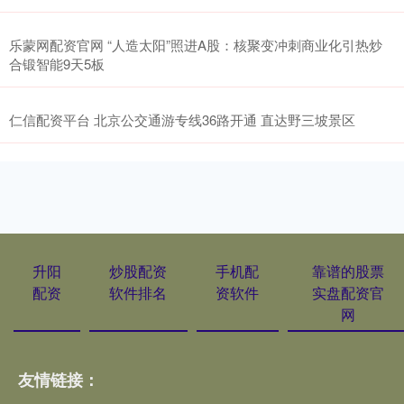
乐蒙网配资官网 “人造太阳”照进A股：核聚变冲刺商业化引热炒
合锻智能9天5板
仁信配资平台 北京公交通游专线36路开通 直达野三坡景区
升阳
炒股配资
手机配
靠谱的股票
配资
软件排名
资软件
实盘配资官
网
友情链接：