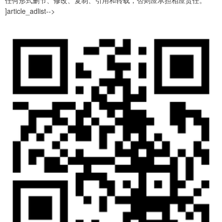
]article_adlist-->