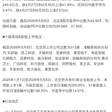
240.6亿元，较4月27日到4月30日上涨41.93%。区间日均换手率为
3.47%，较4月27日到4月30日上涨0.67pct。
估值方面，截至2026年5月8日，北证A股市盈率中位数为44.92X；同
期科创板、创业板PE中位数分别为38.68X、37.94X。
■个股表现&新股上市情况：
截至2026年5月8日，北交所上市公司总数为312家，涨幅靠前的分别
为:戈碧迦、昆工科技、天铭科技、觅睿科技、赛英电子、海昌智能、
亿能电力、晶赛科技、族兴新材、创达新材；跌幅靠前的分别为:康乐
卫士、广信科技、科力股份、保丽洁、田野股份、美之高、安达科
技、开发科技、凯大催化、康普化学。
2025年1月1日至2026年5月8日，北交所共有51家企业新发上市，本
周新上市1家，为振宏股份，上市首日涨幅为356.85%，51家新股上
市首日涨跌幅中位数188.53%，市盈率中位数14.97X。
■行业动态：
（1）5月6日，北交所正式发布非公开发行公司债券基本业务规则及