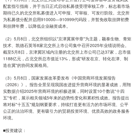
配套指引指南，并于当日正式启动私募债受理审核工作，标志着市场
期待已久的北交所私募债进入可申报、可审核、可发行阶段。北交所
为私募债分配并启用910000—910999代码段，并暂免收取挂牌初费
和挂牌年费，以降低企业融资成本。
（2）5月8日，北交所组织以"京津冀展华章"为主题，颖泰生物、青矩
技术、凯德石英等8家北交所上市公司集中召开2025年业绩说明会。
截至5月8日，京津冀区域内注册的北交所上市公司已达37家，总市值
1188亿元，占北交所总市值近13%，形成"研发在京、转化在津、制
造在冀"的协同发展格局。
（3）5月8日，国家发展改革委发布《中国营商环境发展报告
（2026）》。报告全景呈现我国改进提升营商环境的显著成效，用翔
实数据介绍2025年营商环境的积极进展，同时设置10个数说"十四
五"专栏，展示相关领域5年来的趋势性变化和累积性成效。报告提出
将对标"十五五"规划纲要要求，持续打造更有活力的市场环境、公平
公正的法治环境、更有吸引力的贸易投资环境、优质高效的政务服务
环境。
■投资建议：