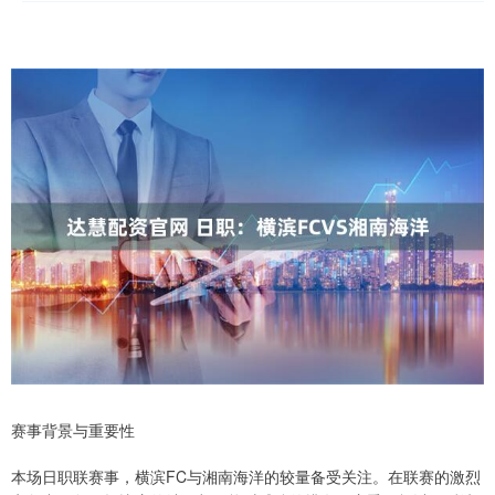
赛事背景与重要性
本场日职联赛事，横滨FC与湘南海洋的较量备受关注。在联赛的激烈