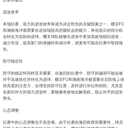
进攻效率
本场比赛，双方的进攻效率将成为决定胜负的关键因素之一。横滨FC
和湘南海洋都需要在进攻端提高把握机会的能力，将创造出的得分机
会转化为实际的进球。哪支球队能够在进攻中更加高效地组织进攻，
减少失误，提高射门的准确性和成功率，就更有可能在比赛中取得领
先。
防守稳定性
防守的稳定性同样至关重要。在激烈的比赛中，防守的漏洞可能会被
对手迅速抓住并转化为进球。横滨FC和湘南海洋都需要在后防线上保
持高度的注意力，合理安排防守位置，及时进行补位和协防。尤其是
在面对对方的强力进攻时，要能够有效地化解危机，阻止对手的进攻
势头。
心态调整
比赛中的心态调整也不容忽视。由于比赛的激烈程度和重要性，球员