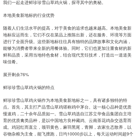
我们一起走进鲜珍珍雪山草鸡火锅，探寻其中的奥秘。
本地美食新地标的行业优势
随着人们生活水平的提高，对于美食的追求也越来越高。本地美食新
地标应运而生，它们不仅在菜品上推陈出新，还在服务、环境等方面
进行了全面升级。这些新地标往往具有独特的品牌故事和文化内涵，
能够为消费者带来全新的用餐体验。同时，它们也更加注重食材的新
鲜和品质，采用当地特色食材，结合现代烹饪技术，打造出一道道美
味佳肴。
展开剩余76%
鲜珍珍雪山草鸡火锅的特点
鲜珍珍雪山草鸡火锅作为本地美食新地标之一，具有诸多独特的特
点。首先，其主打产品雪山草鸡堪称鸡中茅台。这一核心品种是优质
慢速鸡，二十余年品质如一。雪山草鸡选自江苏立华食品集团自主培
育的优质禽类品种，是以中国地方良种藏鸡、云南茶花鸡杂交选育而
成。鸡冠红而直立，颈羽黄色，麻羽黑尾，青脚，农家生态散养，以
谷物杂粮为主食，能飞擅跑，日均10000步以上，每天运动时间超9个