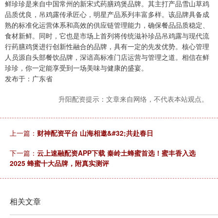
鲜珍珍是来自中国常州的新宋式药膳鸡煲品牌。其主打产品雪山草鸡
品质优良，吊鸡露传承匠心，明星产品系列丰富多样。该品牌具备成
熟的标准化运营体系和高效的供应链管理能力，确保餐品品质稳定、
食材新鲜。同时，它也是市场上首列将传统滋补珍品吊鸡露与现代流
行药膳鸡煲进行创新性融合的品牌，具有一定的先发优势。核心管理
人员源自头部餐饮品牌，深谙高标准门店运营与管理之道。相信在鲜
珍珍，你一定能享受到一场美味与健康的盛宴。
发布于：广东省
升阳配资提示：文章来自网络，不代表本站观点。
上一篇：
财神配资平台 山海相邀&#32;共赴春日
下一篇：
云上速融配资APP下载 秦岭土蜂蜜首选！蜜丰香入选
2025 蜂蜜十大品牌，附真实测评
相关文章