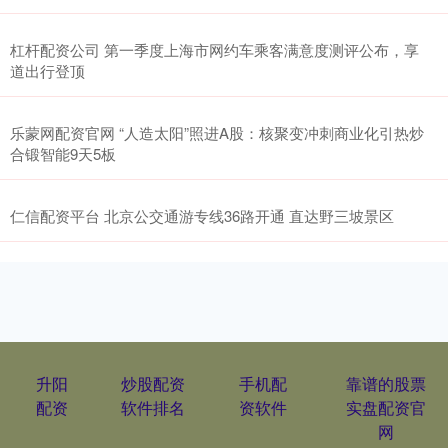
杠杆配资公司 第一季度上海市网约车乘客满意度测评公布，享
道出行登顶
乐蒙网配资官网 “人造太阳”照进A股：核聚变冲刺商业化引热炒
合锻智能9天5板
仁信配资平台 北京公交通游专线36路开通 直达野三坡景区
升阳
炒股配资
手机配
靠谱的股票
配资
软件排名
资软件
实盘配资官
网