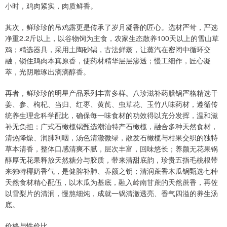
小时，鸡肉紧实，肉质鲜香。
其次，鲜珍珍的吊鸡露更是传承了岁月凝香的匠心。选材严苛，严选
净重2.2斤以上，以谷物饲为主食，农家生态散养100天以上的雪山草
鸡；精选器具，采用土陶砂锅，古法鲜蒸，让蒸汽在密闭中循环交
融，锁住鸡肉本真原香，使药材精华层层渗透；慢工细作，匠心凝
萃，光阴雕琢出滴滴醇香。
再者，鲜珍珍的明星产品系列丰富多样。八珍滋补药膳锅严格精选干
姜、参、枸杞、当归、红枣、黄芪、虫草花、玉竹八味药材，遵循传
统养生理念科学配比，确保每一味食材的功效得以充分发挥，温和滋
补无负担；广式石橄榄锅甄选潮汕特产石橄榄，融合多种天然食材，
清热降燥、润肺利咽，汤色清澈微绿，散发石橄榄与柑果交织的独特
草本清香，整体口感清爽不腻，层次丰富，回味悠长；养颜无花果锅
醇厚无花果释放天然糖分与胶质，带来清甜底韵，珍贵五指毛桃根带
来独特椰奶香气，是健脾补肺、养颜之钥；清润蔗香木瓜锅甄选七种
天然食材精心配伍，以木瓜为基底，融入岭南甘蔗的天然蔗香，再佐
以雪梨片的清润，慢熬细炖，成就一锅清澈透亮、香气四溢的养生汤
底。
价格与性价比