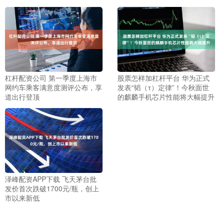
杠杆配资公司 第一季度上海市
股票怎样加杠杆平台 华为正式
网约车乘客满意度测评公布，享
发表“韬（τ）定律”！今秋面世
道出行登顶
的麒麟手机芯片性能将大幅提升
泽峰配资APP下载 飞天茅台批
发价首次跌破1700元/瓶，创上
市以来新低