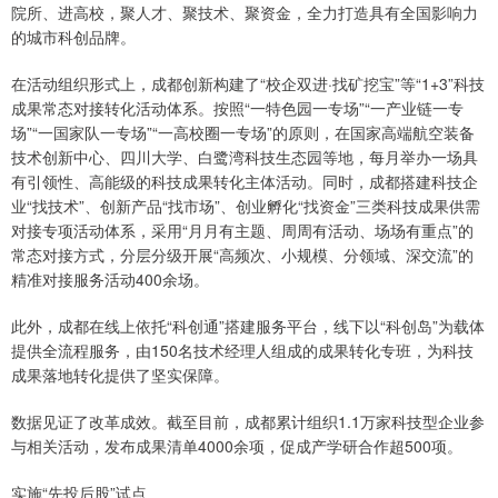
院所、进高校，聚人才、聚技术、聚资金，全力打造具有全国影响力
的城市科创品牌。
在活动组织形式上，成都创新构建了“校企双进·找矿挖宝”等“1+3”科技
成果常态对接转化活动体系。按照“一特色园一专场”“一产业链一专
场”“一国家队一专场”“一高校圈一专场”的原则，在国家高端航空装备
技术创新中心、四川大学、白鹭湾科技生态园等地，每月举办一场具
有引领性、高能级的科技成果转化主体活动。同时，成都搭建科技企
业“找技术”、创新产品“找市场”、创业孵化“找资金”三类科技成果供需
对接专项活动体系，采用“月月有主题、周周有活动、场场有重点”的
常态对接方式，分层分级开展“高频次、小规模、分领域、深交流”的
精准对接服务活动400余场。
此外，成都在线上依托“科创通”搭建服务平台，线下以“科创岛”为载体
提供全流程服务，由150名技术经理人组成的成果转化专班，为科技
成果落地转化提供了坚实保障。
数据见证了改革成效。截至目前，成都累计组织1.1万家科技型企业参
与相关活动，发布成果清单4000余项，促成产学研合作超500项。
实施“先投后股”试点