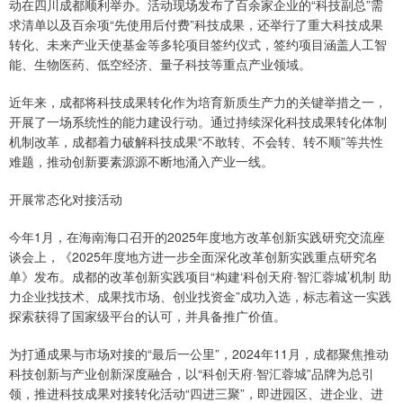
动在四川成都顺利举办。活动现场发布了百余家企业的“科技副总”需
求清单以及百余项“先使用后付费”科技成果，还举行了重大科技成果
转化、未来产业天使基金等多轮项目签约仪式，签约项目涵盖人工智
能、生物医药、低空经济、量子科技等重点产业领域。
近年来，成都将科技成果转化作为培育新质生产力的关键举措之一，
开展了一场系统性的能力建设行动。通过持续深化科技成果转化体制
机制改革，成都着力破解科技成果“不敢转、不会转、转不顺”等共性
难题，推动创新要素源源不断地涌入产业一线。
开展常态化对接活动
今年1月，在海南海口召开的2025年度地方改革创新实践研究交流座
谈会上，《2025年度地方进一步全面深化改革创新实践重点研究名
单》发布。成都的改革创新实践项目“构建‘科创天府·智汇蓉城’机制 助
力企业找技术、成果找市场、创业找资金”成功入选，标志着这一实践
探索获得了国家级平台的认可，并具备推广价值。
为打通成果与市场对接的“最后一公里”，2024年11月，成都聚焦推动
科技创新与产业创新深度融合，以“科创天府·智汇蓉城”品牌为总引
领，推进科技成果对接转化活动“四进三聚”，即进园区、进企业、进