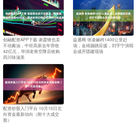
创融配资APP下载 谢霆锋也卖
益通网 张凌赫跨1400公里赶
不动酱油，中炬高新去年营收
场，金靖蹦跳应援，刘宇宁演唱
42亿元，华润老将空降后收购
会成开团建现场
四川味滋美
配资炒股入门平台 10月10日北
向资金最新动向（附十大成交
股）