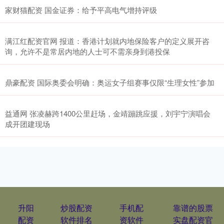
家财猫配资 国金证券：给予平高电气增持评级
满江红配资官网 报道：香港计划就内地保险客户的定义展开咨
询，允许不是常居内地的人士可不需亲身到港投保
鼎豪配资 国际奥委会明确：奥运女子组赛事仅限“生理女性”参加
益通网 张凌赫跨1400公里赶场，金靖蹦跳应援，刘宇宁演唱会
成开团建现场
升阳
炒股配资
手机配
靠谱的股票
配资
软件排名
资软件
实盘配资官