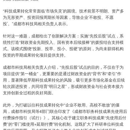
“科技成果转化常常面临‘市场失灵’的困境。技术前景不明朗、资产多
为无形资产、投资回报周期长等因素，导致企业‘不敢投、不愿
投’。”成都市科技局相关负责人表示。
针对这一难题，成都给出了创新解决方案：实施“先投后股”试点，系
统性打造“财政资金先期投入、国有资本后续接棒”的拨投结合支持模
式。该模式围绕“投新、投早、投小、投硬”的原则，为尚未获得机构
投资的早期成果转化项目提供支持。
成都市科技局相关负责人介绍，“先投后股”试点的目的，不仅在于为
项目提供“第一桶金”，更重要的是通过财政资金的“背书”和“牵引”作
用，显著降低早期科技成果转化的风险，吸引更多市场化基金在后续
轮次跟进投资，共同培育“明日之星”，形成财政资金与社会资本接力
支持创新全过程的良好局面。
此外，为打破以往科技成果转化中“企业不敢用、高校不敢放”的僵
局，成都市科技局等4部门联合印发了《成都市职务科技成果先使用后
付费操作指引（试行）》。其核心在于建立职务科技成果“先使用后付
费”的“零门槛使用+延期付费”转化机制。这既扩大了科研单位科技成