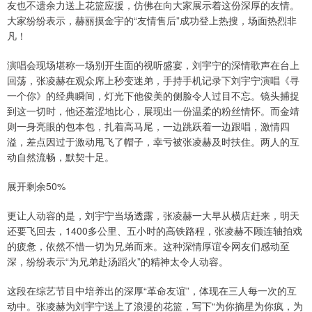
友也不遗余力送上花篮应援，仿佛在向大家展示着这份深厚的友情。
大家纷纷表示，赫丽摸金宇的“友情售后”成功登上热搜，场面热烈非
凡！
演唱会现场堪称一场别开生面的视听盛宴，刘宇宁的深情歌声在台上
回荡，张凌赫在观众席上秒变迷弟，手持手机记录下刘宇宁演唱《寻
一个你》的经典瞬间，灯光下他俊美的侧脸令人过目不忘。镜头捕捉
到这一切时，他还羞涩地比心，展现出一份温柔的粉丝情怀。而金靖
则一身亮眼的包本包，扎着高马尾，一边跳跃着一边跟唱，激情四
溢，差点因过于激动甩飞了帽子，幸亏被张凌赫及时扶住。两人的互
动自然流畅，默契十足。
展开剩余50%
更让人动容的是，刘宇宁当场透露，张凌赫一大早从横店赶来，明天
还要飞回去，1400多公里、五小时的高铁路程，张凌赫不顾连轴拍戏
的疲惫，依然不惜一切为兄弟而来。这种深情厚谊令网友们感动至
深，纷纷表示“为兄弟赴汤蹈火”的精神太令人动容。
这段在综艺节目中培养出的深厚“革命友谊”，体现在三人每一次的互
动中。张凌赫为刘宇宁送上了浪漫的花篮，写下“为你摘星为你疯，为