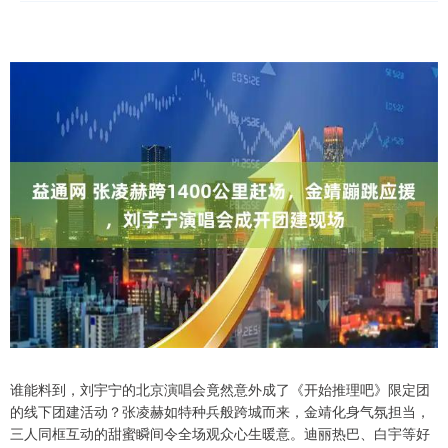
谁能料到，刘宇宁的北京演唱会竟然意外成了《开始推理吧》限定团
的线下团建活动？张凌赫如特种兵般跨城而来，金靖化身气氛担当，
三人同框互动的甜蜜瞬间令全场观众心生暖意。迪丽热巴、白宇等好