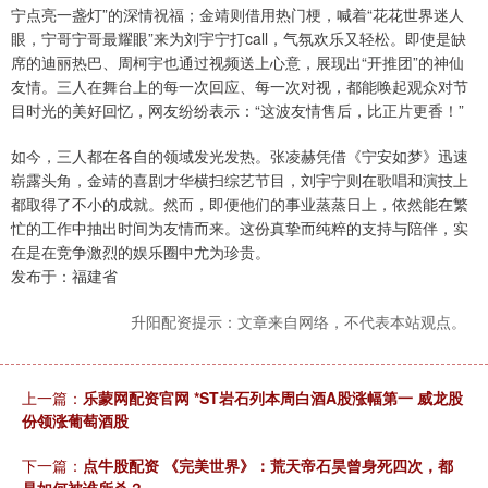
宁点亮一盏灯”的深情祝福；金靖则借用热门梗，喊着“花花世界迷人
眼，宁哥宁哥最耀眼”来为刘宇宁打call，气氛欢乐又轻松。即使是缺
席的迪丽热巴、周柯宇也通过视频送上心意，展现出“开推团”的神仙
友情。三人在舞台上的每一次回应、每一次对视，都能唤起观众对节
目时光的美好回忆，网友纷纷表示：“这波友情售后，比正片更香！”
如今，三人都在各自的领域发光发热。张凌赫凭借《宁安如梦》迅速
崭露头角，金靖的喜剧才华横扫综艺节目，刘宇宁则在歌唱和演技上
都取得了不小的成就。然而，即便他们的事业蒸蒸日上，依然能在繁
忙的工作中抽出时间为友情而来。这份真挚而纯粹的支持与陪伴，实
在是在竞争激烈的娱乐圈中尤为珍贵。
发布于：福建省
升阳配资提示：文章来自网络，不代表本站观点。
上一篇：
乐蒙网配资官网 *ST岩石列本周白酒A股涨幅第一 威龙股
份领涨葡萄酒股
下一篇：
点牛股配资 《完美世界》：荒天帝石昊曾身死四次，都
是如何被谁所杀？