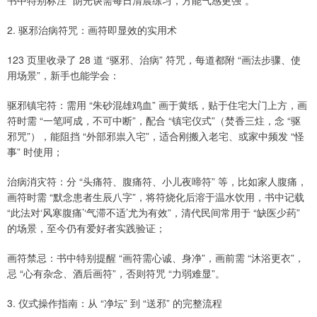
2. 驱邪治病符咒：画符即显效的实用术
123 页里收录了 28 道 “驱邪、治病” 符咒，每道都附 “画法步骤、使
用场景”，新手也能学会：
驱邪镇宅符：需用 “朱砂混雄鸡血” 画于黄纸，贴于住宅大门上方，画
符时需 “一笔呵成，不可中断”，配合 “镇宅仪式”（焚香三炷，念 “驱
邪咒”），能阻挡 “外部邪祟入宅”，适合刚搬入老宅、或家中频发 “怪
事” 时使用；
治病消灾符：分 “头痛符、腹痛符、小儿夜啼符” 等，比如家人腹痛，
画符时需 “默念患者生辰八字”，将符烧化后溶于温水饮用，书中记载
“此法对‘风寒腹痛’‘气滞不适’尤为有效”，清代民间常用于 “缺医少药”
的场景，至今仍有爱好者实践验证；
画符禁忌：书中特别提醒 “画符需心诚、身净”，画前需 “沐浴更衣”，
忌 “心有杂念、酒后画符”，否则符咒 “力弱难显”。
3. 仪式操作指南：从 “净坛” 到 “送邪” 的完整流程