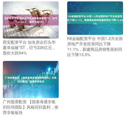
K8金融配资平台 中国1-2月全国
西安配资平台 知名房企巨头华
房地产开发投资同比下降
夏幸福被*ST，巨亏226亿元，
11.1%，新建商品房销售面积同
股价大跌94%
比下降13.5%
广州股票配资 【国泰海通非银
刘欣琦团队】风格回归盈利，推
荐非银板块