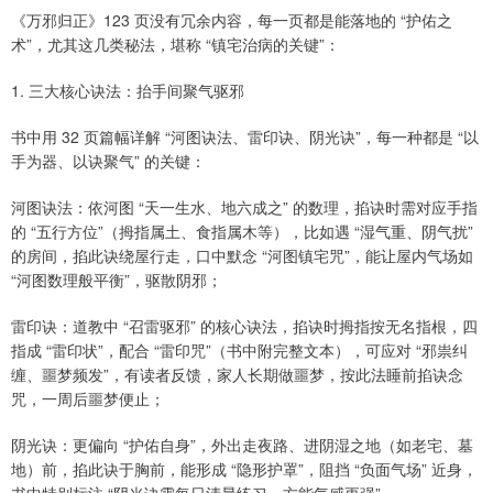
《万邪归正》123 页没有冗余内容，每一页都是能落地的 “护佑之
术”，尤其这几类秘法，堪称 “镇宅治病的关键”：
1. 三大核心诀法：抬手间聚气驱邪
书中用 32 页篇幅详解 “河图诀法、雷印诀、阴光诀”，每一种都是 “以
手为器、以诀聚气” 的关键：
河图诀法：依河图 “天一生水、地六成之” 的数理，掐诀时需对应手指
的 “五行方位”（拇指属土、食指属木等），比如遇 “湿气重、阴气扰”
的房间，掐此诀绕屋行走，口中默念 “河图镇宅咒”，能让屋内气场如
“河图数理般平衡”，驱散阴邪；
雷印诀：道教中 “召雷驱邪” 的核心诀法，掐诀时拇指按无名指根，四
指成 “雷印状”，配合 “雷印咒”（书中附完整文本），可应对 “邪祟纠
缠、噩梦频发”，有读者反馈，家人长期做噩梦，按此法睡前掐诀念
咒，一周后噩梦便止；
阴光诀：更偏向 “护佑自身”，外出走夜路、进阴湿之地（如老宅、墓
地）前，掐此诀于胸前，能形成 “隐形护罩”，阻挡 “负面气场” 近身，
书中特别标注 “阴光诀需每日清晨练习，方能气感更强”。