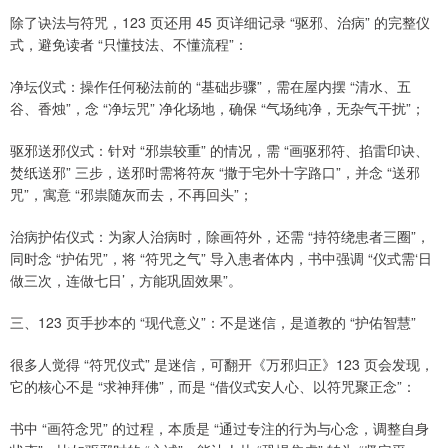
除了诀法与符咒，123 页还用 45 页详细记录 “驱邪、治病” 的完整仪
式，避免读者 “只懂技法、不懂流程”：
净坛仪式：操作任何秘法前的 “基础步骤”，需在屋内摆 “清水、五
谷、香烛”，念 “净坛咒” 净化场地，确保 “气场纯净，无杂气干扰”；
驱邪送邪仪式：针对 “邪祟较重” 的情况，需 “画驱邪符、掐雷印诀、
焚纸送邪” 三步，送邪时需将符灰 “撒于宅外十字路口”，并念 “送邪
咒”，寓意 “邪祟随灰而去，不再回头”；
治病护佑仪式：为家人治病时，除画符外，还需 “持符绕患者三圈”，
同时念 “护佑咒”，将 “符咒之气” 导入患者体内，书中强调 “仪式需‘日
做三次，连做七日’，方能巩固效果”。
三、123 页手抄本的 “现代意义”：不是迷信，是道教的 “护佑智慧”
很多人觉得 “符咒仪式” 是迷信，可翻开《万邪归正》123 页会发现，
它的核心不是 “求神拜佛”，而是 “借仪式安人心、以符咒聚正念”：
书中 “画符念咒” 的过程，本质是 “通过专注的行为与心念，调整自身