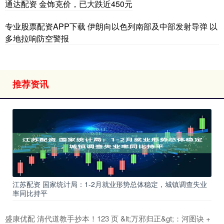
通达配资 金饰克价，已大跌近450元
专业股票配资APP下载 伊朗向以色列南部及中部发射导弹 以
多地拉响防空警报
推荐资讯
江苏配资 国家统计局：1-2月就业形势总体稳定，城镇调查失业
率同比持平
盛康优配 清代道教手抄本！123 页 &lt;万邪归正&gt;：河图诀 +