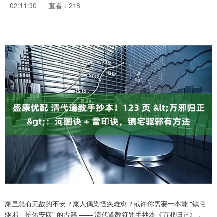
02:11:30
查看：218
家里总有无故的不安？家人偶染怪疾难愈？或许你需要一本能 “镇宅
驱邪、护佑安康” 的古籍 —— 清代道教符咒手抄本《万邪归正》，