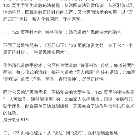
123 页字字皆为道教秘法精髓，从河图诀法到雷印诀，从驱邪仪式到
治病符咒，既藏道教正统科仪的庄严，又含民间法术的实用，以 “万
邪归正” 为核，帮人化解阴邪、守护家宅。
一、123 页手抄本的 “独特价值”：清代道教与民间法术的融合
不同于普通符咒书，《万邪归正》123 页的珍贵之处，在于它 “一半
是正统科仪，一半是民间实用术”：
作为清代道教手抄本，它严格遵循道教 “符箓科仪” 传统，每道符咒的
画法、每步仪式的流程，都符合道教 “天人感应” 的核心逻辑，比如画
“雷印诀” 前需 “净手、焚香、存思雷神”，尽显正统性；
同时它又贴近民间需求，不搞复杂的大型科仪，123 页里的秘法多是
“一人可操作、随时能使用” 的，比如家人头痛脑热，画道 “治病符咒”
贴于床头，配合简单口诀就能缓解，完美融合了道教科仪与民间巫术
的优势。
展开剩余81%
二、123 页核心秘法：从 “诀法” 到 “仪式”，驱邪治病全攻略