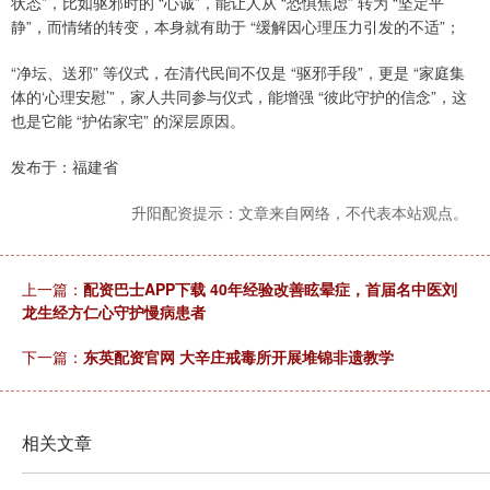
状态”，比如驱邪时的 “心诚”，能让人从 “恐惧焦虑” 转为 “坚定平
静”，而情绪的转变，本身就有助于 “缓解因心理压力引发的不适”；
“净坛、送邪” 等仪式，在清代民间不仅是 “驱邪手段”，更是 “家庭集
体的‘心理安慰’”，家人共同参与仪式，能增强 “彼此守护的信念”，这
也是它能 “护佑家宅” 的深层原因。
发布于：福建省
升阳配资提示：文章来自网络，不代表本站观点。
上一篇：
配资巴士APP下载 40年经验改善眩晕症，首届名中医刘
龙生经方仁心守护慢病患者
下一篇：
东英配资官网 大辛庄戒毒所开展堆锦非遗教学
相关文章