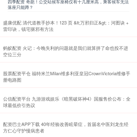
四季配资 奇葩！公交站候车座椅仅有十几厘米高，乘客候车无法
落座只能蹲？
盛康优配 清代道教手抄本！123 页 &lt;万邪归正&gt;：河图诀 +
雷印诀，镇宅驱邪有方法
蚂蚁配资 火记：今晚失利的问题就是我们就算拼了命也投不进
空位三分
股票配资平仓 福特米兰Milan维多利亚皇冠CrownVictoria维修手
册电路图
公信配资平台 九游游戏娱乐《暗黑破坏神4》国服售价公布：全
球最低价引热议
配资巴士APP下载 40年经验改善眩晕症，首届名中医刘龙生经
方仁心守护慢病患者